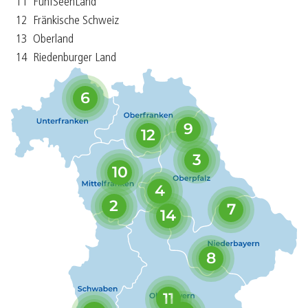
11
FünfSeenLand
12
Fränkische Schweiz
13
Oberland
14
Riedenburger Land
6
9
12
3
10
4
2
7
14
8
11