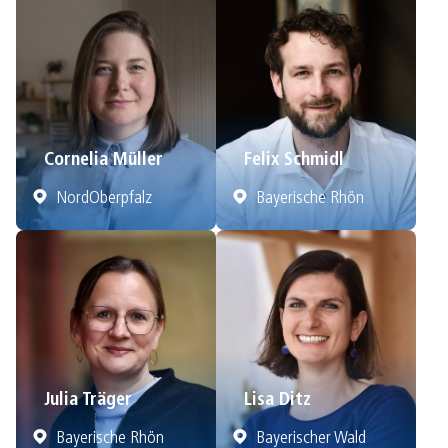
Cornelia Müller
Felix Schmidl
NordOberpfalz
Bayerische Rhön
Julia Träger
Lisa Ditz
Bayerische Rhön
Bayerischer Wald