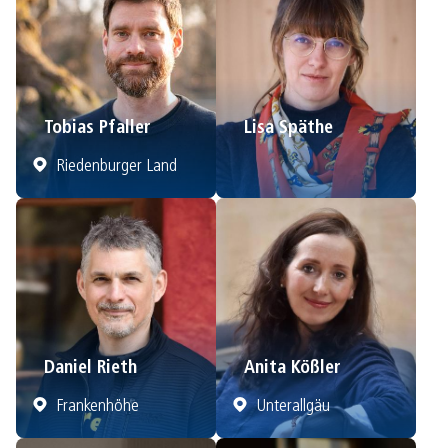
Tobias Pfaller
Lisa Späthe
Riedenburger Land
Daniel Rieth
Anita Kößler
Frankenhöhe
Unterallgäu