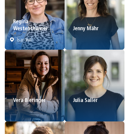
Regina
Westenthanner
Jenny Mähr
Isar-Inn
Vera Bieringer
Julia Saller