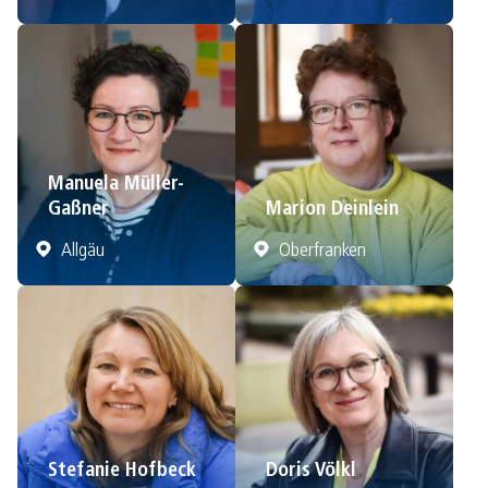
Manuela Müller-
Gaßner
Marion Deinlein
Allgäu
Oberfranken
Stefanie Hofbeck
Doris Völkl