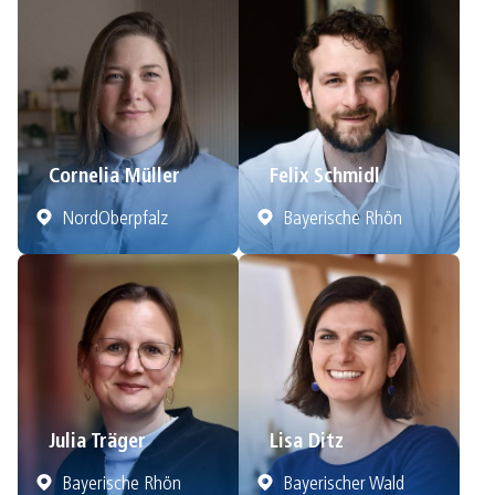
Cornelia Müller
Felix Schmidl
NordOberpfalz
Bayerische Rhön
Julia Träger
Lisa Ditz
Bayerische Rhön
Bayerischer Wald