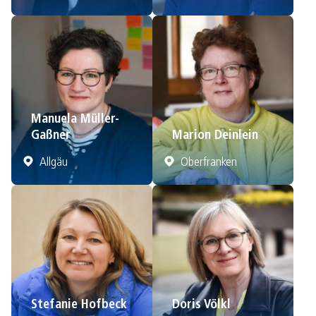
Manuela Müller-
Gaßner
Marion Deinlein
Allgäu
Oberfranken
Stefanie Hofbeck
Doris Völkl