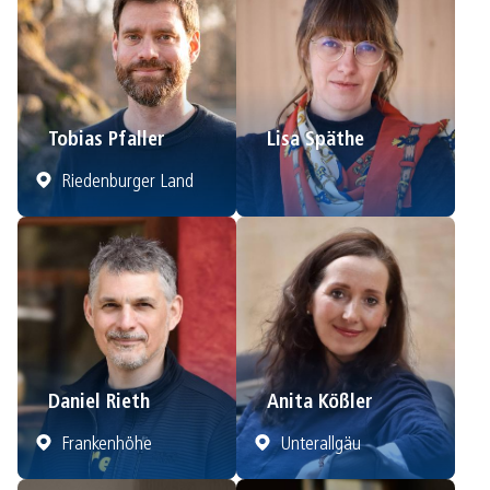
Tobias Pfaller
Lisa Späthe
Riedenburger Land
Daniel Rieth
Anita Kößler
Frankenhöhe
Unterallgäu