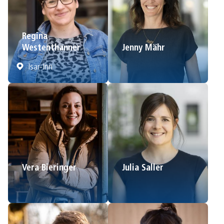
Regina
Westenthanner
Jenny Mähr
Isar-Inn
Vera Bieringer
Julia Saller