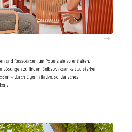
ürger befähigen
ultur belebt
apital mit Seele
ntrepreneur sein
ext
reiraum gestalten
n und Ressourcen, um Potenziale zu entfalten,
ve Lösungen zu finden, Selbstwirksamkeit zu stärken
en – durch Eigeninitiative, solidarisches
kens.