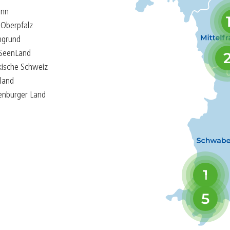
Inn
Face
Oberpfalz
Link
hgrund
SeenLand
kische Schweiz
land
enburger Land
Webseite öffne
Instagram
Webseite öffne
1
5