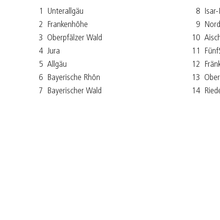
1
Unterallgäu
8
Isar-
2
Frankenhöhe
9
Nord
3
Oberpfälzer Wald
10
Aisc
4
Jura
11
Fünf
5
Allgäu
12
Frän
6
Bayerische Rhön
13
Ober
7
Bayerischer Wald
14
Ried