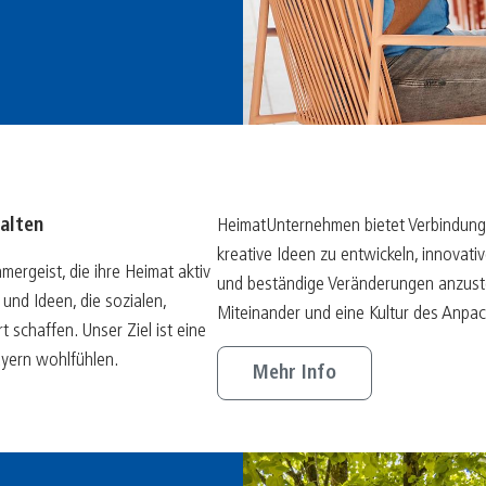
B
05/25
K
04/25
K
03/25
E
02/25
F
01/25
alten
HeimatUnternehmen bietet Verbindunge
kreative Ideen zu entwickeln, innovati
mergeist, die ihre Heimat aktiv
und beständige Veränderungen anzustoß
und Ideen, die sozialen,
Miteinander und eine Kultur des Anpac
 schaffen. Unser Ziel ist eine
ayern wohlfühlen.
Mehr Info