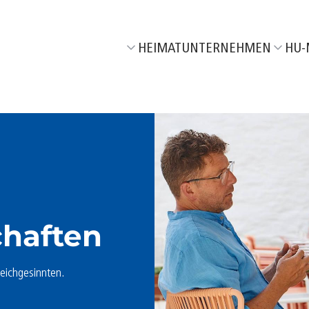
HEIMATUNTERNEHMEN
HU-
Wir über uns
Aktuel
Unser Netzwerk
M
06/26
Unsere HeimatEntwickler
F
05/26
T
04/26
R
03/26
T
chaften
02/26
J
01/26
eichgesinnten.
K
06/25