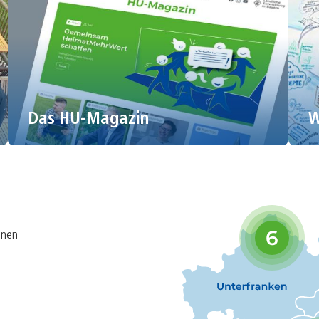
Das HU-Magazin
W
Webseite öffnen
Facebook
Instagram
6
inen
Webseite