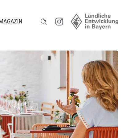
MAGAZIN
l
ensch und Natur
orum HeimatUnternehmen
ourismus erleben
egional versorgt
eilhaber werden
ugend gestaltet
reative Gastro