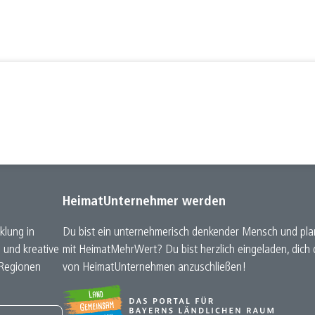
HeimatUnternehmer werden
klung in
Du bist ein unternehmerisch denkender Mensch und plan
e und kreative
mit HeimatMehrWert? Du bist herzlich eingeladen, dic
 Regionen
von HeimatUnternehmen anzuschließen!