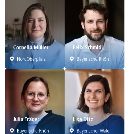
Cornelia Müller
Felix Schmidl
NordOberpfalz
Bayerische Rhön
Julia Träger
Lisa Ditz
Bayerische Rhön
Bayerischer Wald