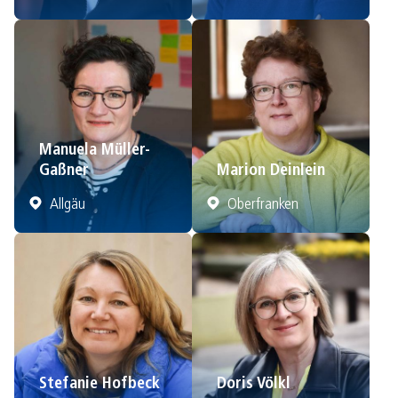
Manuela Müller-
Gaßner
Marion Deinlein
Allgäu
Oberfranken
Stefanie Hofbeck
Doris Völkl