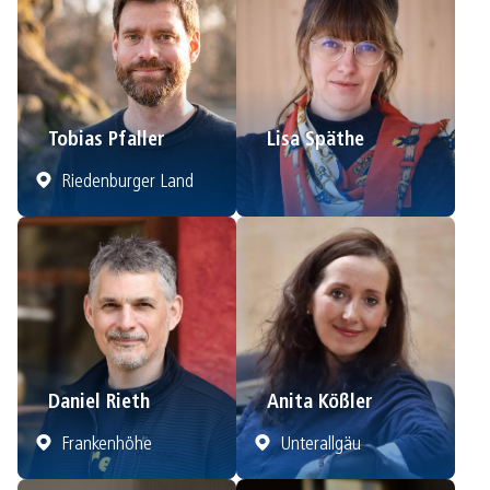
Tobias Pfaller
Lisa Späthe
Riedenburger Land
Daniel Rieth
Anita Kößler
Frankenhöhe
Unterallgäu