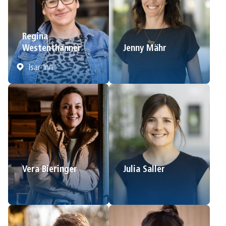
Regina
Westenthanner
Jenny Mähr
Isar-Inn
Vera Bieringer
Julia Saller