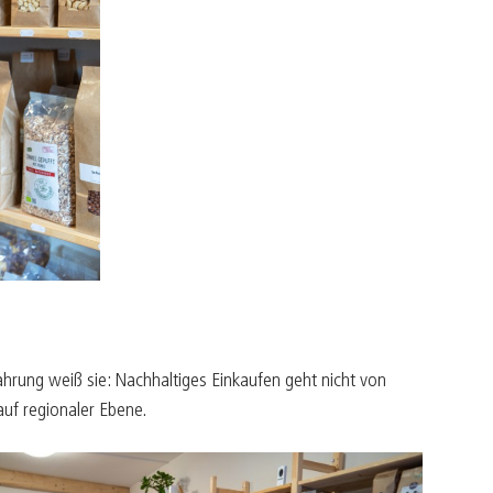
ürger befähigen
ultur belebt
apital mit Seele
ntrepreneur sein
reiraum gestalten
rung weiß sie: Nachhaltiges Einkaufen geht nicht von
auf regionaler Ebene.