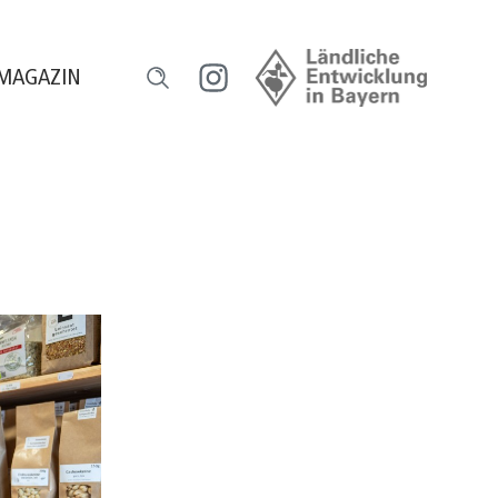
MAGAZIN
l
ensch und Natur
orum HeimatUnternehmen
ourismus erleben
egional versorgt
eilhaber werden
ugend gestaltet
reative Gastro