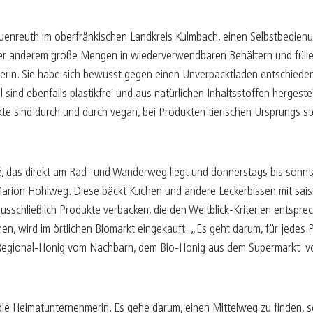
uenreuth im oberfränkischen Landkreis Kulmbach, einen Selbstbedien
unter anderem große Mengen in wiederverwendbaren Behältern und füll
erin. Sie habe sich bewusst gegen einen Unverpacktladen entschieden,
 sind ebenfalls plastikfrei und aus natürlichen Inhaltsstoffen hergeste
te sind durch und durch vegan, bei Produkten tierischen Ursprungs ste
, das direkt am Rad- und Wanderweg liegt und donnerstags bis sonnta
Marion Hohlweg. Diese bäckt Kuchen und andere Leckerbissen mit sais
usschließlich Produkte verbacken, die den Weitblick-Kriterien entspre
n, wird im örtlichen Biomarkt eingekauft. „Es geht darum, für jedes
en Regional-Honig vom Nachbarn, dem Bio-Honig aus dem Supermarkt v
ie Heimatunternehmerin. Es gehe darum, einen Mittelweg zu finden, 