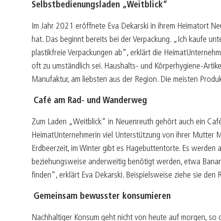
Selbstbedienungsladen „Weitblick“
Im Jahr 2021 eröffnete Eva Dekarski in ihrem Heimatort Ne
hat. Das beginnt bereits bei der Verpackung. „Ich kaufe 
plastikfreie Verpackungen ab“, erklärt die HeimatUnternehm
oft zu umständlich sei. Haushalts- und Körperhygiene-Artikel
Manufaktur, am liebsten aus der Region. Die meisten Produk
Café am Rad- und Wanderweg
Zum Laden „Weitblick“ in Neuenreuth gehört auch ein Café
HeimatUnternehmerin viel Unterstützung von ihrer Mutter 
Erdbeerzeit, im Winter gibt es Hagebuttentorte. Es werden a
beziehungsweise anderweitig benötigt werden, etwa Banane
finden“, erklärt Eva Dekarski. Beispielsweise ziehe sie d
Gemeinsam bewusster konsumieren
Nachhaltiger Konsum geht nicht von heute auf morgen, so d