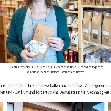
B
05/25
K
04/25
K
03/25
E
02/25
F
01/25
HeimatUnternehmerin Eva Dekarski in ihrem nachhaltigen Selbstbedienungsladen
© Adriane Lochner / HeimatUnternehmen Bayern
spirieren, über ihr Konsumverhalten nachzudenken. Aus eigener Erfah
Laden und -Café um und fördert so das Bewusstsein für Nachhaltigkeit 