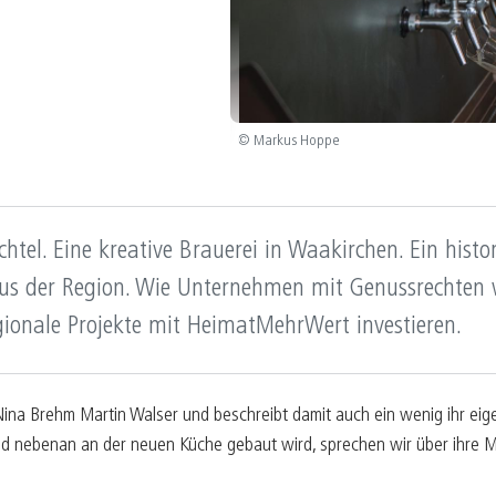
B
05/25
K
04/25
K
03/25
E
© Markus Hoppe
02/25
F
01/25
chtel. Eine kreative Brauerei in Waakirchen. Ein hist
aus der Region. Wie Unternehmen mit Genussrechte
onale Projekte mit HeimatMehrWert investieren.
Nina Brehm Martin Walser und beschreibt damit auch ein wenig ihr eig
end nebenan an der neuen Küche gebaut wird, sprechen wir über ihre M