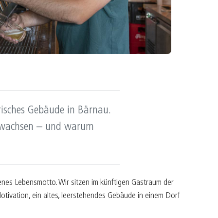
ürger befähigen
ultur belebt
apital mit Seele
ntrepreneur sein
reiraum gestalten
orisches Gebäude in Bärnau.
n wachsen – und warum
enes Lebensmotto. Wir sitzen im künftigen Gastraum der
otivation, ein altes, leerstehendes Gebäude in einem Dorf