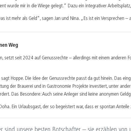
t wurde mir in die Wiege gelegt.“ Dazu ein integrativer Arbeitsplatz, 
Das ist mehr als Geld“, sagen Jan und Nina. „Es ist ein Versprechen – 
enen Weg
setzt seit 2024 auf Genussrechte – allerdings mit einem anderen Fok
, sagt Hoppe. Die Idee der Genussrechte passt da gut hinein. Das ei
tung der Brauerei und in Gastronomie Projekte investiert, unter ande
fördert. Das Besondere: Auch seine Anleger sind keine anonymen Geld
oha. Ein Urlaubsgast, der so begeistert war, dass er spontan Anteile 
r sind unsere besten Botschafter – sie erzählen von 