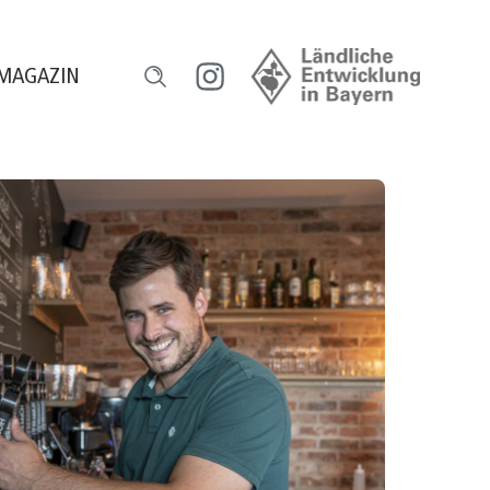
MAGAZIN
l
ensch und Natur
orum HeimatUnternehmen
ourismus erleben
egional versorgt
eilhaber werden
ugend gestaltet
reative Gastro