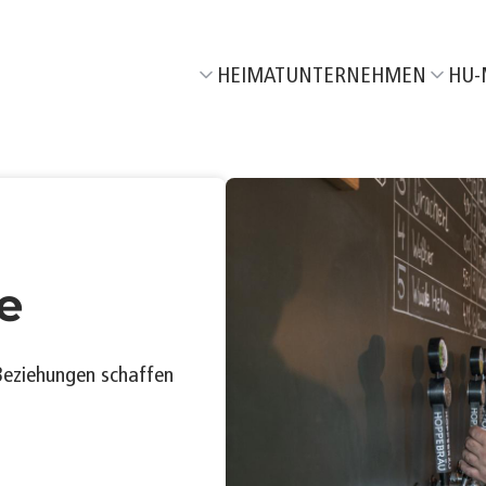
HEIMATUNTERNEHMEN
HU-
Wir über uns
Aktuel
Unser Netzwerk
M
06/26
Unsere HeimatEntwickler
F
05/26
T
04/26
e
R
03/26
T
02/26
Beziehungen schaffen
J
01/26
K
06/25