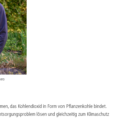
ürger befähigen
ultur belebt
apital mit Seele
ntrepreneur sein
reiraum gestalten
ero
en, das Kohlendioxid in Form von Pflanzenkohle bindet.
 Entsorgungsproblem lösen und gleichzeitig zum Klimaschutz