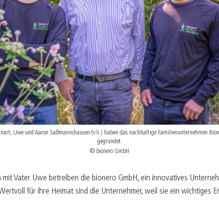
B
05/25
K
04/25
K
03/25
E
02/25
F
01/25
nnart, Uwe und Aaron Saßmannshausen (v.li.) haben das nachhaltige Familienunternehmen Bion
gegründet.
© bionero GmbH
t Vater Uwe betreiben die bionero GmbH, ein innovatives Unternehm
Wertvoll für ihre Heimat sind die Unternehmer, weil sie ein wichtiges