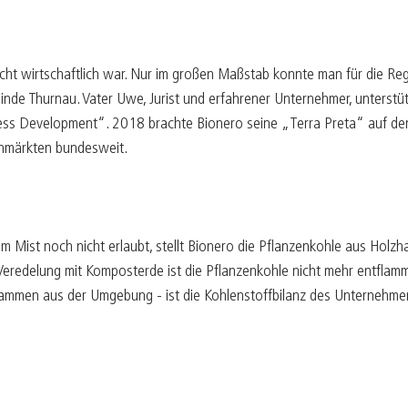
 nicht wirtschaftlich war. Nur im großen Maßstab konnte man für die 
inde Thurnau. Vater Uwe, Jurist und erfahrener Unternehmer, unterstüt
ess Development“. 2018 brachte Bionero seine „Terra Preta“ auf den M
enmärkten bundesweit.
 Mist noch nicht erlaubt, stellt Bionero die Pflanzenkohle aus Holzh
h Veredelung mit Komposterde ist die Pflanzenkohle nicht mehr entfla
ammen aus der Umgebung - ist die Kohlenstoffbilanz des Unternehmens