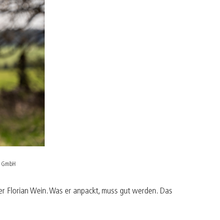
ürger befähigen
ultur belebt
apital mit Seele
ntrepreneur sein
reiraum gestalten
on GmbH
r Florian Wein. Was er anpackt, muss gut werden. Das