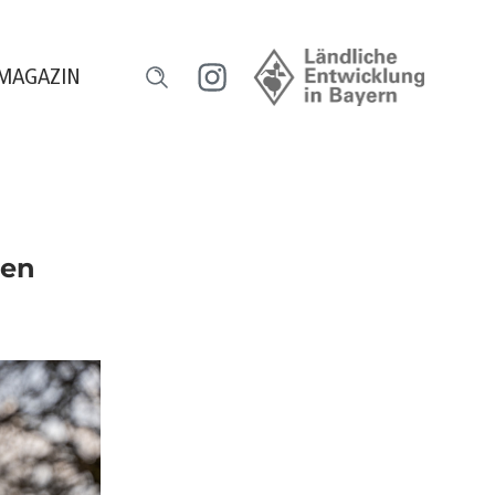
MAGAZIN
l
ensch und Natur
orum HeimatUnternehmen
den
ourismus erleben
egional versorgt
eilhaber werden
ugend gestaltet
reative Gastro