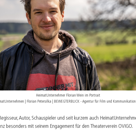
B
05/25
K
04/25
K
03/25
E
02/25
F
01/25
HeimatUnternehmer Florian Wein im Portrait
atUnternehmen | Florian Petersilka | BEWEGTERBLICK - Agentur für Film und Kommunikati
egisseur, Autor, Schauspieler und seit kurzem auch HeimatUnternehme
anz besonders mit seinem Engagement für den Theaterverein OVIGO.