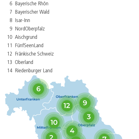
6
Bayerische Rhön
7
Bayerischer Wald
8
Isar-Inn
9
NordOberpfalz
10
Aischgrund
11
FünfSeenLand
12
Fränkische Schweiz
13
Oberland
14
Riedenburger Land
6
9
12
3
10
4
2