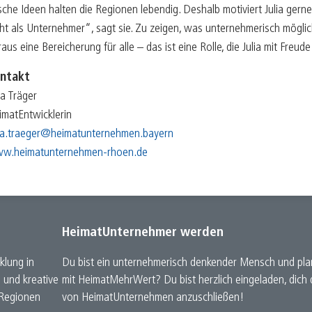
B
05/25
ische Ideen halten die Regionen lebendig. Deshalb motiviert Julia ger
cht als Unternehmer“, sagt sie. Zu zeigen, was unternehmerisch möglich
K
04/25
aus eine Bereicherung für alle – das ist eine Rolle, die Julia mit Freude 
K
03/25
ntakt
E
02/25
ia Träger
imatEntwicklerin
F
01/25
lia.traeger@heimatunternehmen.bayern
w.heimatunternehmen-rhoen.de
HeimatUnternehmer werden
klung in
Du bist ein unternehmerisch denkender Mensch und plan
e und kreative
mit HeimatMehrWert? Du bist herzlich eingeladen, dic
 Regionen
von HeimatUnternehmen anzuschließen!