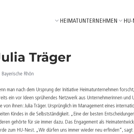
HEIMATUNTERNEHMEN
HU-
Wir über uns
Aktuel
Unser Netzwerk
M
06/26
Julia Träger
Unsere HeimatEntwickler
F
05/26
T
04/26
Bayerische Rhön
R
03/26
nn man nach dem Ursprung der Initiative Heimatunternehmen forscht, 
T
02/26
reits ein vor Ideen sprühendes Netzwerk aus Unternehmerinnen und Un
ne von ihnen: Julia Träger. Ursprünglich im Management eines internat
J
01/26
eiten Kindes in die Selbstständigkeit. „Eine der besten Entscheidung
K
deren gehörte für sie immer dazu. Das Engagement als Heimatentwick
06/25
rde zum HU-Nest. „Wir dürfen uns immer wieder neu erfinden“, sagt