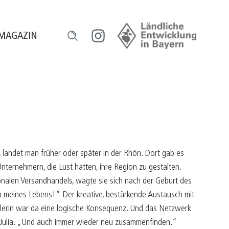
MAGAZIN
l
ensch und Natur
orum HeimatUnternehmen
ourismus erleben
egional versorgt
landet man früher oder später in der Rhön. Dort gab es
eilhaber werden
ternehmern, die Lust hatten, ihre Region zu gestalten.
ionalen Versandhandels, wagte sie sich nach der Geburt des
ugend gestaltet
en meines Lebens!“ Der kreative, bestärkende Austausch mit
reative Gastro
lerin war da eine logische Konsequenz. Und das Netzwerk
 Julia. „Und auch immer wieder neu zusammenfinden.“