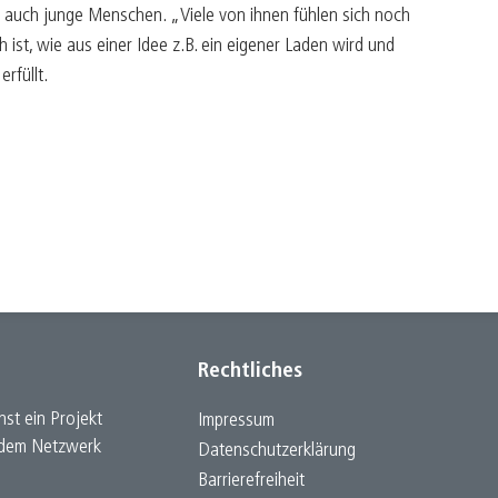
ürger befähigen
ne auch junge Menschen. „Viele von ihnen fühlen sich noch
 ist, wie aus einer Idee z.B. ein eigener Laden wird und
ultur belebt
erfüllt.
apital mit Seele
ntrepreneur sein
reiraum gestalten
Rechtliches
st ein Projekt
Impressum
h dem Netzwerk
Datenschutz­erklärung
Barrierefreiheit