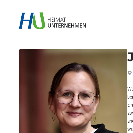
We
be
Ei
zw
an
wu