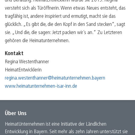
und Beratung. HeimatEntwicklerin wurde sie 2019. Regina
versteht sich als Türöffnerin. Wenn etwas Neues entsteht, das
tragfähig ist, andere inspiriert und ermutigt, macht sie das
glücklich. „Es gibt die, die den Kopf in den Sand stecken“, sagt
sie. „Und die, die sagen: Jetzt packen wir´s an.“ Zu Letzteren
gehören die Heimatunternehmen.
Kontakt
Regina Westenthanner
HeimatEntwicklerin
regina.westenthanner@heimatunternehmen.bayern
www.heimatunternehmen-isar-inn.de
Über Uns
HeimatUnternehmen ist eine Initiative der Ländlichen
Entwicklung in Bayern. Seit mehr als zehn Jahren unterstützt sie