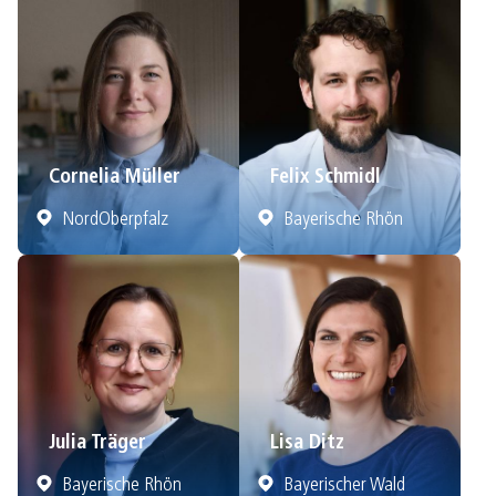
Cornelia Müller
Felix Schmidl
NordOberpfalz
Bayerische Rhön
Julia Träger
Lisa Ditz
Bayerische Rhön
Bayerischer Wald