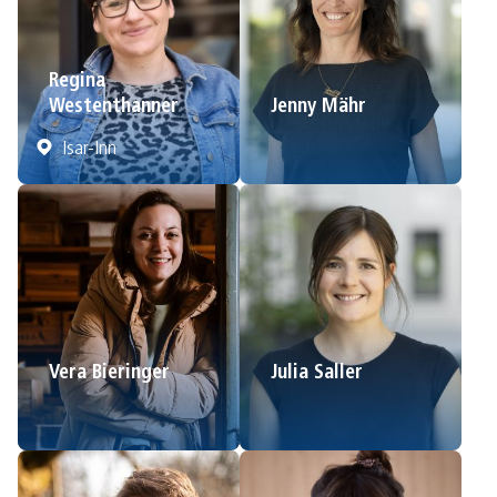
Regina
Westenthanner
Jenny Mähr
Isar-Inn
Vera Bieringer
Julia Saller