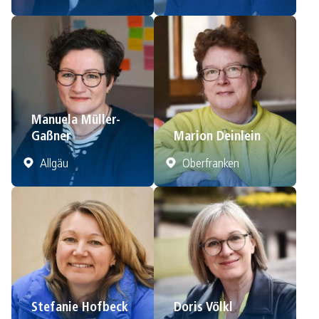
Manuela Müller-
Gaßner
Marion Deinlein
Allgäu
Oberfranken
Stefanie Hofbeck
Doris Völkl