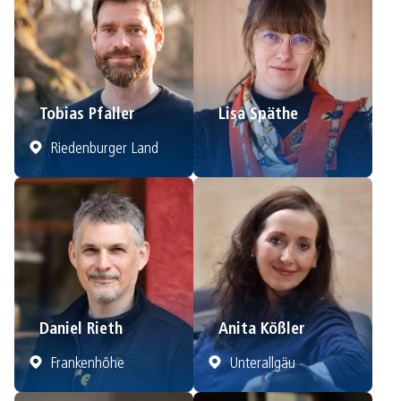
Tobias Pfaller
Lisa Späthe
Riedenburger Land
Daniel Rieth
Anita Kößler
Frankenhöhe
Unterallgäu