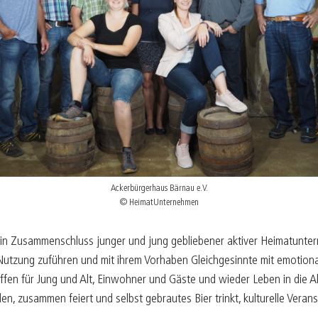
B
05/25
K
04/25
K
03/25
E
02/25
F
01/25
Ackerbürgerhaus Bärnau e.V.
© HeimatUnternehmen
 ein Zusammenschluss junger und jung gebliebener aktiver Heimatunter
 Nutzung zuführen und mit ihrem Vorhaben Gleichgesinnte mit emotion
ffen für Jung und Alt, Einwohner und Gäste und wieder Leben in die Al
, zusammen feiert und selbst gebrautes Bier trinkt, kulturelle Veran