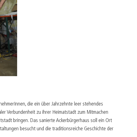
ürger befähigen
ultur belebt
apital mit Seele
ntrepreneur sein
reiraum gestalten
nehmerInnen, die ein über Jahrzehnte leer stehendes
aler Verbundenheit zu ihrer Heimatstadt zum Mitmachen
tstadt bringen. Das sanierte Ackerbürgerhaus soll ein Ort
staltungen besucht und die traditionsreiche Geschichte der