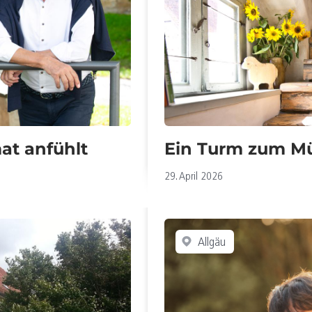
B
05/25
K
04/25
K
03/25
E
02/25
F
01/25
at anfühlt
Ein Turm zum Mü
29. April 2026
Allgäu