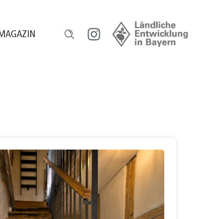
MAGAZIN
l
ensch und Natur
orum HeimatUnternehmen
ourismus erleben
egional versorgt
eilhaber werden
ugend gestaltet
reative Gastro