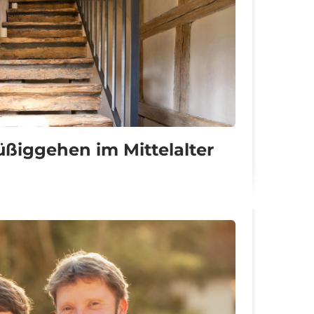
ürger befähigen
ultur belebt
apital mit Seele
ntrepreneur sein
reiraum gestalten
ßiggehen im Mittelalter