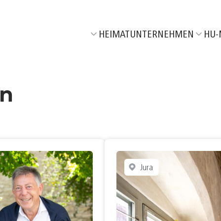
HEIMATUNTERNEHMEN
HU-
Wir über uns
Aktuel
Unser Netzwerk
M
06/26
en
Unsere HeimatEntwickler
F
05/26
T
04/26
R
03/26
T
02/26
Jura
J
01/26
K
06/25