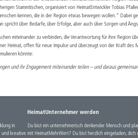
herigen Stammtischen, organisiert von HeimatEntwickler Tobias Pfalle
schen kennen, die in der Region etwas bewegen wollen.“ Dabei gehe
pricht über Bedarfe, über Erfolge, aber auch über Sorgen und Ängste
chen miteinander zu verbinden, die Verantwortung für ihre Region üb
seiner Heimat, offen für neue Impulse und überzeugt von der Kraft des 
mulieren könnte:
ungen und ihr Engagement miteinander teilen – und daraus gemeinsam
HeimatUnternehmer werden
klung in
Du bist ein unternehmerisch denkender Mensch und plan
e und kreative
mit HeimatMehrWert? Du bist herzlich eingeladen, dic