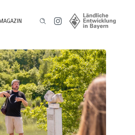
MAGAZIN
l
ensch und Natur
orum HeimatUnternehmen
ourismus erleben
egional versorgt
eilhaber werden
ugend gestaltet
reative Gastro