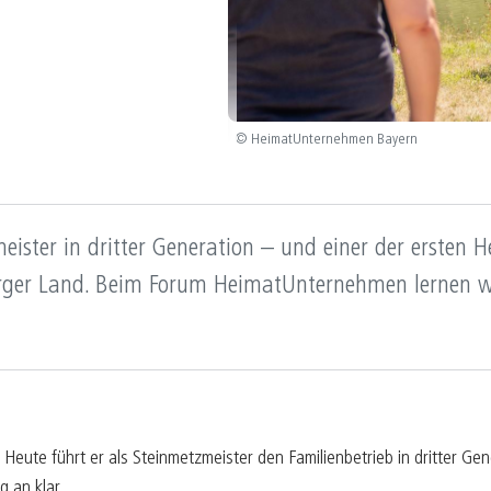
B
05/25
K
04/25
K
03/25
E
© HeimatUnternehmen Bayern
02/25
F
01/25
meister in dritter Generation – und einer der erste
rger Land. Beim Forum HeimatUnternehmen lernen wi
 Heute führt er als Steinmetzmeister den Familienbetrieb in dritter Ge
 an klar.