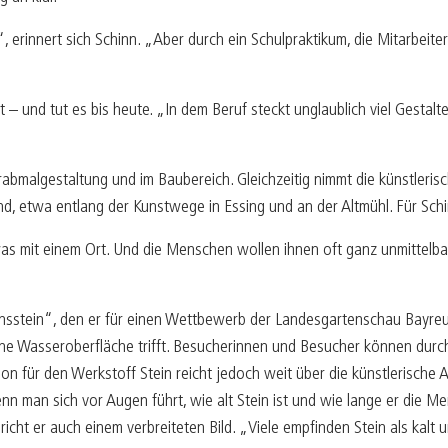
, erinnert sich Schinn. „Aber durch ein Schulpraktikum, die Mitarbeit
– und tut es bis heute. „In dem Beruf steckt unglaublich viel Gestalt
bmalgestaltung und im Baubereich. Gleichzeitig nimmt die künstlerisc
sind, etwa entlang der Kunstwege in Essing und an der Altmühl. Für Sc
as mit einem Ort. Und die Menschen wollen ihnen oft ganz unmittelba
bensstein“, den er für einen Wettbewerb der Landesgartenschau Bayre
f eine Wasseroberfläche trifft. Besucherinnen und Besucher können d
n für den Werkstoff Stein reicht jedoch weit über die künstlerische Ar
n man sich vor Augen führt, wie alt Stein ist und wie lange er die 
icht er auch einem verbreiteten Bild. „Viele empfinden Stein als kalt