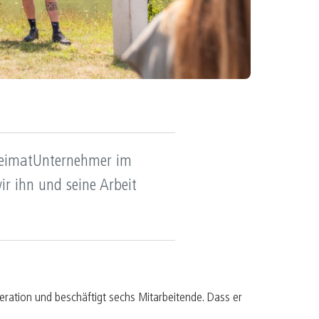
ürger befähigen
ultur belebt
apital mit Seele
ntrepreneur sein
reiraum gestalten
n HeimatUnternehmer im
r ihn und seine Arbeit
neration und beschäftigt sechs Mitarbeitende. Dass er