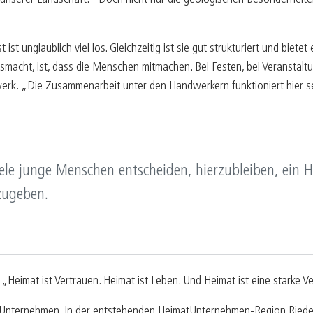
 ist unglaublich viel los. Gleichzeitig ist sie gut strukturiert und biet
usmacht, ist, dass die Menschen mitmachen. Bei Festen, bei Veranstalt
erk. „Die Zusammenarbeit unter den Handwerkern funktioniert hier s
viele junge Menschen entscheiden, hierzubleiben, ein
zugeben.
t. „Heimat ist Vertrauen. Heimat ist Leben. Und Heimat ist eine starke
imatUnternehmen. In der entstehenden HeimatUnternehmen-Region Ried