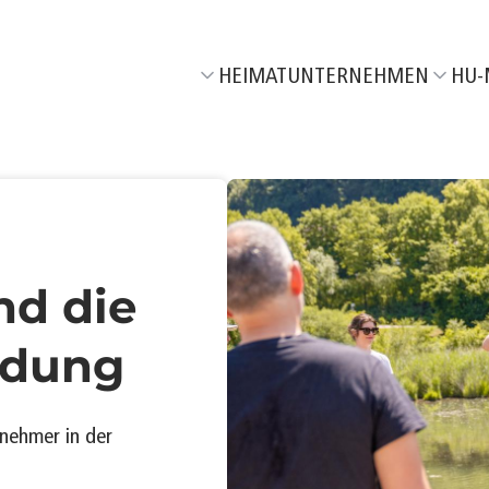
HEIMATUNTERNEHMEN
HU-
Wir über uns
Aktuel
Unser Netzwerk
M
06/26
Unsere HeimatEntwickler
F
05/26
T
04/26
nd die
R
03/26
ndung
T
02/26
J
01/26
nehmer in der
K
06/25