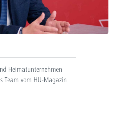
ürger befähigen
ultur belebt
apital mit Seele
ntrepreneur sein
reiraum gestalten
 sind Heimatunternehmen
 Das Team vom HU-Magazin