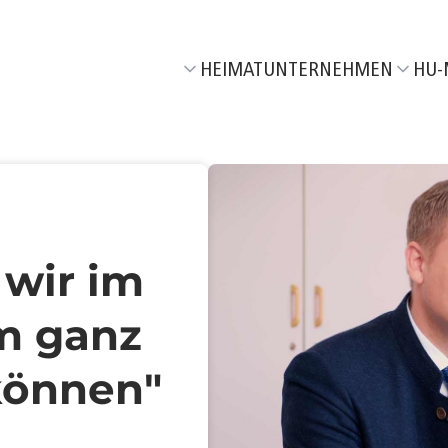
HEIMATUNTERNEHMEN
HU-
Wir über uns
Aktuel
Unser Netzwerk
M
06/26
Unsere HeimatEntwickler
F
05/26
T
04/26
 wir im
R
03/26
m ganz
T
02/26
J
01/26
können"
K
06/25