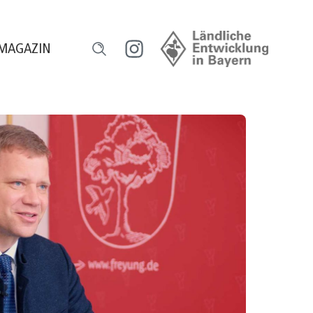
MAGAZIN
l
ensch und Natur
orum HeimatUnternehmen
ourismus erleben
egional versorgt
eilhaber werden
ugend gestaltet
reative Gastro