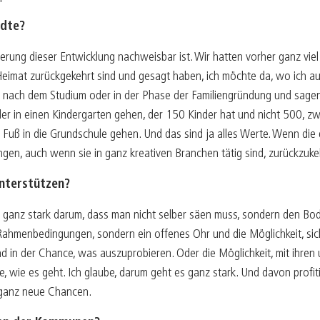
ädte?
nderung dieser Entwicklung nachweisbar ist. Wir hatten vorher ganz v
eimat zurückgekehrt sind und gesagt haben, ich möchte da, wo ich 
e nach dem Studium oder in der Phase der Familiengründung und sagen,
er in einen Kindergarten gehen, der 150 Kinder hat und nicht 500, zw
u Fuß in die Grundschule gehen. Und das sind ja alles Werte. Wenn die
ngen, auch wenn sie in ganz kreativen Branchen tätig sind, zurückzuke
nterstützen?
 es ganz stark darum, dass man nicht selber säen muss, sondern den 
Rahmenbedingungen, sondern ein offenes Ohr und die Möglichkeit, sich
in der Chance, was auszuprobieren. Oder die Möglichkeit, mit ihren
 wie es geht. Ich glaube, darum geht es ganz stark. Und davon profit
ganz neue Chancen.