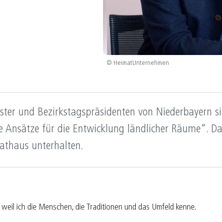
B
05/25
K
04/25
K
03/25
E
© HeimatUnternehmen
02/25
F
01/25
ister und Bezirkstagspräsidenten von Niederbayern
he Ansätze für die Entwicklung ländlicher Räume“.
Rathaus unterhalten.
, weil ich die Menschen, die Traditionen und das Umfeld kenne.