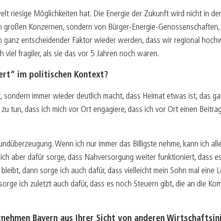
lt riesige Möglichkeiten hat. Die Energie der Zukunft wird nicht in den
den großen Konzernen, sondern von Bürger-Energie-Genossenschaften,
 ganz entscheidender Faktor wieder werden, dass wir regional hochwe
iel fragiler, als sie das vor 5 Jahren noch waren.
rt“ im politischen Kontext?
rt, sondern immer wieder deutlich macht, dass Heimat etwas ist, das ga
t zu tun, dass ich mich vor Ort engagiere, dass ich vor Ort einen Beitr
undüberzeugung. Wenn ich nur immer das Billigste nehme, kann ich alles
ich aber dafür sorge, dass Nahversorgung weiter funktioniert, dass e
 bleibt, dann sorge ich auch dafür, dass vielleicht mein Sohn mal eine
 sorge ich zuletzt auch dafür, dass es noch Steuern gibt, die an die K
rnehmen Bayern aus Ihrer Sicht von anderen Wirtschaftsin