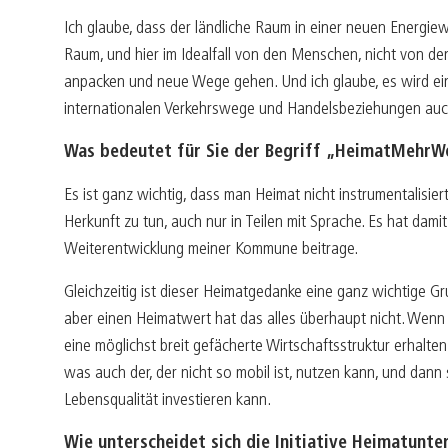
Ich glaube, dass der ländliche Raum in einer neuen Energiewe
Raum, und hier im Idealfall von den Menschen, nicht von 
anpacken und neue Wege gehen. Und ich glaube, es wird ein
internationalen Verkehrswege und Handelsbeziehungen auch v
Was bedeutet für Sie der Begriff „HeimatMehrWe
Es ist ganz wichtig, dass man Heimat nicht instrumentalisie
Herkunft zu tun, auch nur in Teilen mit Sprache. Es hat dami
Weiterentwicklung meiner Kommune beitrage.
Gleichzeitig ist dieser Heimatgedanke eine ganz wichtige Gr
aber einen Heimatwert hat das alles überhaupt nicht. Wenn 
eine möglichst breit gefächerte Wirtschaftsstruktur erhalten
was auch der, der nicht so mobil ist, nutzen kann, und dann
Lebensqualität investieren kann.
Wie unterscheidet sich die Initiative Heimatunte