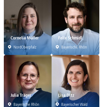
Cornelia Müller
Felix Schmidl
NordOberpfalz
Bayerische Rhön
Julia Träger
Lisa Ditz
Bayerische Rhön
Bayerischer Wald