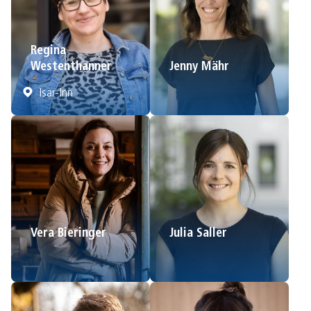
Regina
Westenthanner
Jenny Mähr
Isar-Inn
Vera Bieringer
Julia Saller