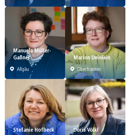
Manuela Müller-
Gaßner
Marion Deinlein
Allgäu
Oberfranken
Stefanie Hofbeck
Doris Völkl