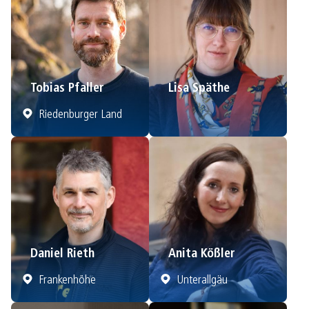
Tobias Pfaller
Lisa Späthe
Riedenburger Land
Daniel Rieth
Anita Kößler
Frankenhöhe
Unterallgäu